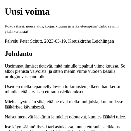
Uusi voima
Kokoa itsesi, nouse ylös, korjaa kruunu ja jatka eteenpäin? Onko se niin
yksinkertaista?
Palvelu,
Peter Schütt
,
2023-03-19
,
Kreuzkirche Leichlingen
Johdanto
Useimmat ihmiset tietävät, mitä minulle tapahtui viime kuussa. Se
alkoi pienistä vaivoista, ja sitten menin viime vuoden kesällä
urologin vastaanotolle.
Useiden melko epämiellyttävien tutkimusten jälkeen hän kertoi
minulle, että tarvitsen eturauhasleikkauksen.
Miehiä syytetään siitä, että he ovat melko nuhjuisia, kun on kyse
lääkärissä käymisestä.
Naiset menevät lääkäriin ja miehet odottavat, kunnes lääkäri tulee.
Itse käyn säännöllisesti tarkastuksissa, mutta eturauhasleikkaus