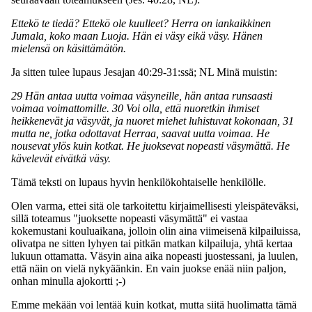
Ettekö te tiedä? Ettekö ole kuulleet? Herra on iankaikkinen
Jumala, koko maan Luoja. Hän ei väsy eikä väsy. Hänen
mielensä on käsittämätön.
Ja sitten tulee lupaus Jesajan 40:29-31:ssä; NL Minä muistin:
29 Hän antaa uutta voimaa väsyneille, hän antaa runsaasti
voimaa voimattomille. 30 Voi olla, että nuoretkin ihmiset
heikkenevät ja väsyvät, ja nuoret miehet luhistuvat kokonaan, 31
mutta ne, jotka odottavat Herraa, saavat uutta voimaa. He
nousevat ylös kuin kotkat. He juoksevat nopeasti väsymättä. He
kävelevät eivätkä väsy.
Tämä teksti on lupaus hyvin henkilökohtaiselle henkilölle.
Olen varma, ettei sitä ole tarkoitettu kirjaimellisesti yleispäteväksi,
sillä toteamus "juoksette nopeasti väsymättä" ei vastaa
kokemustani kouluaikana, jolloin olin aina viimeisenä kilpailuissa,
olivatpa ne sitten lyhyen tai pitkän matkan kilpailuja, yhtä kertaa
lukuun ottamatta. Väsyin aina aika nopeasti juostessani, ja luulen,
että näin on vielä nykyäänkin. En vain juokse enää niin paljon,
onhan minulla ajokortti ;-)
Emme mekään voi lentää kuin kotkat, mutta siitä huolimatta tämä