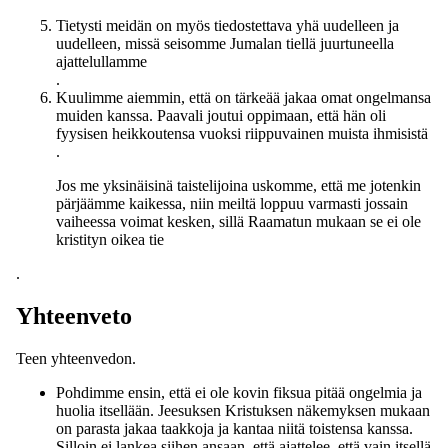
Tietysti meidän on myös tiedostettava yhä uudelleen ja
uudelleen, missä seisomme Jumalan tiellä juurtuneella
ajattelullamme
.
Kuulimme aiemmin, että on tärkeää jakaa omat ongelmansa
muiden kanssa. Paavali joutui oppimaan, että hän oli
fyysisen heikkoutensa vuoksi riippuvainen muista ihmisistä
.
Jos me yksinäisinä taistelijoina uskomme, että me jotenkin
pärjäämme kaikessa, niin meiltä loppuu varmasti jossain
vaiheessa voimat kesken, sillä Raamatun mukaan se ei ole
kristityn oikea tie
.
Yhteenveto
Teen yhteenvedon.
Pohdimme ensin, että ei ole kovin fiksua pitää ongelmia ja
huolia itsellään. Jeesuksen Kristuksen näkemyksen mukaan
on parasta jakaa taakkoja ja kantaa niitä toistensa kanssa.
Silloin ei lankea siihen ansaan, että ajattelee, että vain itsellä