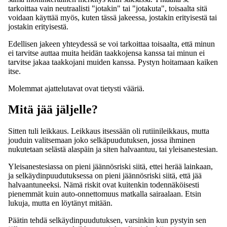
tarkoittaa vain neutraalisti "jotakin" tai "jotakuta", toisaalta sitä
voidaan käyttää myös, kuten tässä jakeessa, jostakin erityisestä tai
jostakin erityisestä.
Edellisen jakeen yhteydessä se voi tarkoittaa toisaalta, että minun
ei tarvitse auttaa muita heidän taakkojensa kanssa tai minun ei
tarvitse jakaa taakkojani muiden kanssa. Pystyn hoitamaan kaiken
itse.
Molemmat ajattelutavat ovat tietysti vääriä.
Mitä jää jäljelle?
Sitten tuli leikkaus. Leikkaus itsessään oli rutiinileikkaus, mutta
jouduin valitsemaan joko selkäpuudutuksen, jossa ihminen
nukutetaan selästä alaspäin ja siten halvaantuu, tai yleisanestesian.
Yleisanestesiassa on pieni jäännösriski siitä, ettei herää lainkaan,
ja selkäydinpuudutuksessa on pieni jäännösriski siitä, että jää
halvaantuneeksi. Nämä riskit ovat kuitenkin todennäköisesti
pienemmät kuin auto-onnettomuus matkalla sairaalaan. Etsin
lukuja, mutta en löytänyt mitään.
Päätin tehdä selkäydinpuudutuksen, varsinkin kun pystyin sen