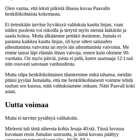
Olen varma, että teksti piikistä lihassa kuvaa Paavalin
henkilökohtaista kokemusta.
Ei tietenkään tarvitse hyväksyä valituksia kautta linjan, vaan
niiden puolesta voi rukoilla ja tietysti myös mennä lääkäriin ja
saada hoitoa. Mutta älkäämme pettäkö itseämme, Jumala ei
paranna kaikkea kautta linjan, oli kyse sitten sairauden
aiheuttamista vaivoista tai myös iän aiheuttamista vaivoista. Me
emme tanssi läpi elämän ilman vaivoja, ennen kuin olemme 90-
vuotiaita. On myös päiviä, joista ei pidä, kuten saarnaaja 12:1:ssä
niin osuvasti sanotaan vanhuudesta.
Mutta olipa henkilökohtainen tilanteemme mikä tahansa, meidän
pitäisi pyytää Jumalalta, että me henkilökohtaisesti voimme tehdä
rauhan sen kanssa, mitä valituksiamme onkaan. Näin Paavali koki
asian.
Uutta voimaa
Mutta ei tarvitse pysähtyä valituksiin.
Mieleeni tuli tästä aiheesta kohta Jesaja 40:stä. Tässä luvussa
kuvataan ensin Jumalan suuruutta, ja tämä kuvaus päättyy
seuraavaan toteamukseen (Jes. 40:28, NL):