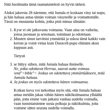
Siitä huolimatta tämä raamatunteksti on hyvin tärkeä.
Aluksi jakeesta 28 näemme, että Jumala ei koskaan väsy tai uupu,
ja hän haluaa antaa tämän voiman väsyneille ja voimattomille.
Tässä on muutamia kohtia, jotka pisti minua silmään:
Kyse ei ole jatkuvasta voimasta. Vaan aina on vaiheita,
joissa juostaan ja seisotaan, toimitaan ja odotetaan.
Muuten sinun tarvitsisi ymmärtää ja uskoa tämä kaikki vain
kerran ja voisit virtaa kuin Duracell-pupu elämäni akun
loppuun asti.
Tietysti
se liittyy siihen, mitä Jumala haluaa ihmiselle.
Ne, jotka odottavat Herraa, saavat uutta voimaa.
\end">bible"> Joskus on odotettava ymmärtääkseen, mitä
Jumala haluaa.
Ja joskus on myös odotettava hänen voimaansa.
Kotkan kuva voi tarkoittaa myös sitä, että Jumala haluaa
antaa meidän jakaa vähän hänen näkökulmaansa ylhäältä
päin, jotta emme vain jatkaisi vanhaa uudella voimalla,
vaan tunnistaisimme uusia polkuja ja näkökulmia, joita
voimme sitten seurata uudella voimalla.