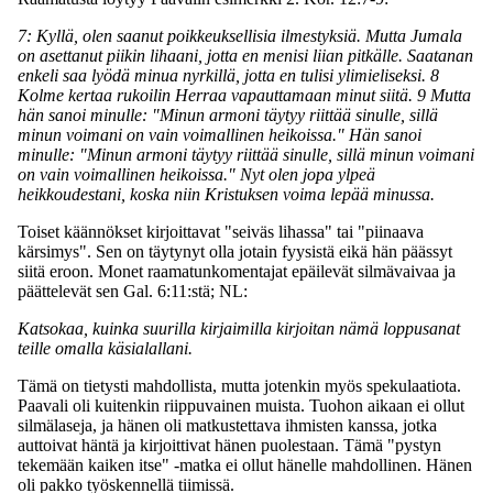
7: Kyllä, olen saanut poikkeuksellisia ilmestyksiä. Mutta Jumala
on asettanut piikin lihaani, jotta en menisi liian pitkälle. Saatanan
enkeli saa lyödä minua nyrkillä, jotta en tulisi ylimieliseksi. 8
Kolme kertaa rukoilin Herraa vapauttamaan minut siitä. 9 Mutta
hän sanoi minulle: "Minun armoni täytyy riittää sinulle, sillä
minun voimani on vain voimallinen heikoissa." Hän sanoi
minulle: "Minun armoni täytyy riittää sinulle, sillä minun voimani
on vain voimallinen heikoissa." Nyt olen jopa ylpeä
heikkoudestani, koska niin Kristuksen voima lepää minussa.
Toiset käännökset kirjoittavat "seiväs lihassa" tai "piinaava
kärsimys". Sen on täytynyt olla jotain fyysistä eikä hän päässyt
siitä eroon. Monet raamatunkomentajat epäilevät silmävaivaa ja
päättelevät sen Gal. 6:11:stä; NL:
Katsokaa, kuinka suurilla kirjaimilla kirjoitan nämä loppusanat
teille omalla käsialallani.
Tämä on tietysti mahdollista, mutta jotenkin myös spekulaatiota.
Paavali oli kuitenkin riippuvainen muista. Tuohon aikaan ei ollut
silmälaseja, ja hänen oli matkustettava ihmisten kanssa, jotka
auttoivat häntä ja kirjoittivat hänen puolestaan. Tämä "pystyn
tekemään kaiken itse" -matka ei ollut hänelle mahdollinen. Hänen
oli pakko työskennellä tiimissä.