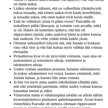
on nämä taakat.
Lisäksi olemme nähneet, että on valheellista ylimielisyyttä
uskoa toisaalta, että toisten taakat eivät kuulu kenellekään,
ja toisaalta uskoa, että omat taakat eivät kuulu muille.
Entä ne valitukset, joista et pääse eroon? Paavalilla oli
tuskallinen piikki lihassaan, ja voimme vain arvailla, mikä
se oli. Hänen oli kuitenkin opittava, että hän oli
riippuvainen muista, jotka auttoivat häntä ja joiden kanssa
hän matkusti. On virhe yrittää tehdä kaikki yksin.
Olemme tarkastelleet lyhyesti sitä, että Jumala ei koskaan
väsy eikä väsy ja että hän haluaa myös välittää tätä voimaa
eteenpäin.
Periaatteessa kyse ei ole pysyvästä voimasta, vaan aina on
juoksemisen ja seisomisen aikoja, toimimisen ja
odottamisen aikoja.
Uuden voiman saaminen perustuu Jumalan odottamiseen.
Ja joskus odottaminen voi venyä, kunnes ymmärrät, mitä
Jumala haluaa, ja kunnes hän antaa voiman.
Ja hän voi myös antaa uuden näkökulman ylhäältä päin,
niin että ymmärtää paremmin, mihin uuden voiman kanssa
kannattaa mennä ja miksi.
Viimeisenä mutta ei vähäisimpänä meidän on silloin tällöin
kyseenalaistettava juurtuneet ajattelutapamme. Aivan kuten
esimerkiksi Paavalin oli opittava olemaan riippuvainen