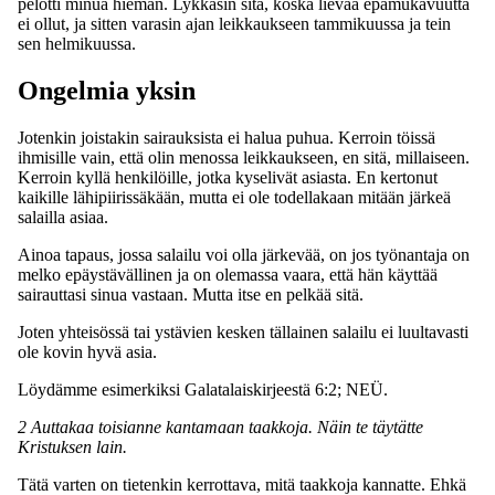
pelotti minua hieman. Lykkäsin sitä, koska lievää epämukavuutta
ei ollut, ja sitten varasin ajan leikkaukseen tammikuussa ja tein
sen helmikuussa.
Ongelmia yksin
Jotenkin joistakin sairauksista ei halua puhua. Kerroin töissä
ihmisille vain, että olin menossa leikkaukseen, en sitä, millaiseen.
Kerroin kyllä henkilöille, jotka kyselivät asiasta. En kertonut
kaikille lähipiirissäkään, mutta ei ole todellakaan mitään järkeä
salailla asiaa.
Ainoa tapaus, jossa salailu voi olla järkevää, on jos työnantaja on
melko epäystävällinen ja on olemassa vaara, että hän käyttää
sairauttasi sinua vastaan. Mutta itse en pelkää sitä.
Joten yhteisössä tai ystävien kesken tällainen salailu ei luultavasti
ole kovin hyvä asia.
Löydämme esimerkiksi Galatalaiskirjeestä 6:2; NEÜ.
2 Auttakaa toisianne kantamaan taakkoja. Näin te täytätte
Kristuksen lain.
Tätä varten on tietenkin kerrottava, mitä taakkoja kannatte. Ehkä