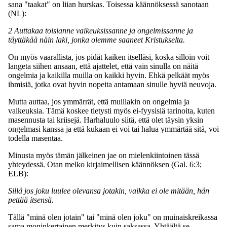
sana "taakat" on liian hurskas. Toisessa käännöksessä sanotaan
(NL):
2 Auttakaa toisianne vaikeuksissanne ja ongelmissanne ja
täyttäkää näin laki, jonka olemme saaneet Kristukselta.
On myös vaarallista, jos pidät kaiken itselläsi, koska silloin voit
langeta siihen ansaan, että ajattelet, että vain sinulla on näitä
ongelmia ja kaikilla muilla on kaikki hyvin. Ehkä pelkäät myös
ihmisiä, jotka ovat hyvin nopeita antamaan sinulle hyviä neuvoja.
Mutta auttaa, jos ymmärrät, että muillakin on ongelmia ja
vaikeuksia. Tämä koskee tietysti myös ei-fyysisiä tarinoita, kuten
masennusta tai kriisejä. Harhaluulo siitä, että olet täysin yksin
ongelmasi kanssa ja että kukaan ei voi tai halua ymmärtää sitä, voi
todella masentaa.
Minusta myös tämän jälkeinen jae on mielenkiintoinen tässä
yhteydessä. Otan melko kirjaimellisen käännöksen (Gal. 6:3;
ELB):
Sillä jos joku luulee olevansa jotakin, vaikka ei ole mitään, hän
pettää itsensä.
Tällä "minä olen jotain" tai "minä olen joku" on muinaiskreikassa
sama moninkertainen merkitys kuin saksassa. Yhtäältä se