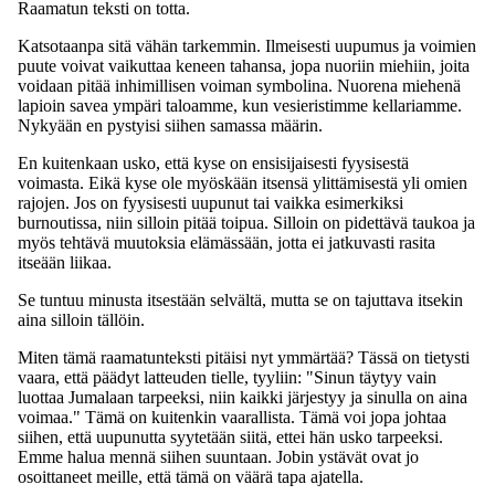
Raamatun teksti on totta.
Katsotaanpa sitä vähän tarkemmin. Ilmeisesti uupumus ja voimien
puute voivat vaikuttaa keneen tahansa, jopa nuoriin miehiin, joita
voidaan pitää inhimillisen voiman symbolina. Nuorena miehenä
lapioin savea ympäri taloamme, kun vesieristimme kellariamme.
Nykyään en pystyisi siihen samassa määrin.
En kuitenkaan usko, että kyse on ensisijaisesti fyysisestä
voimasta. Eikä kyse ole myöskään itsensä ylittämisestä yli omien
rajojen. Jos on fyysisesti uupunut tai vaikka esimerkiksi
burnoutissa, niin silloin pitää toipua. Silloin on pidettävä taukoa ja
myös tehtävä muutoksia elämässään, jotta ei jatkuvasti rasita
itseään liikaa.
Se tuntuu minusta itsestään selvältä, mutta se on tajuttava itsekin
aina silloin tällöin.
Miten tämä raamatunteksti pitäisi nyt ymmärtää? Tässä on tietysti
vaara, että päädyt latteuden tielle, tyyliin: "Sinun täytyy vain
luottaa Jumalaan tarpeeksi, niin kaikki järjestyy ja sinulla on aina
voimaa." Tämä on kuitenkin vaarallista. Tämä voi jopa johtaa
siihen, että uupunutta syytetään siitä, ettei hän usko tarpeeksi.
Emme halua mennä siihen suuntaan. Jobin ystävät ovat jo
osoittaneet meille, että tämä on väärä tapa ajatella.