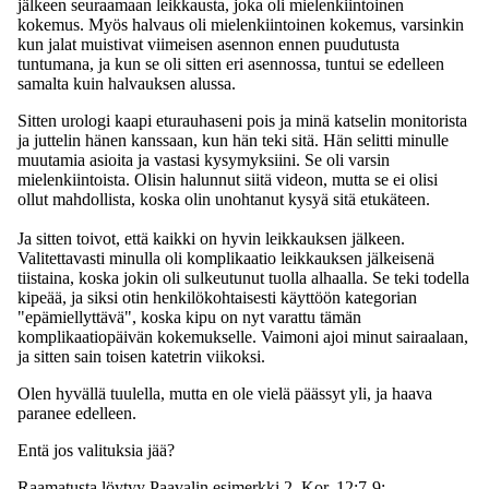
jälkeen seuraamaan leikkausta, joka oli mielenkiintoinen
kokemus. Myös halvaus oli mielenkiintoinen kokemus, varsinkin
kun jalat muistivat viimeisen asennon ennen puudutusta
tuntumana, ja kun se oli sitten eri asennossa, tuntui se edelleen
samalta kuin halvauksen alussa.
Sitten urologi kaapi eturauhaseni pois ja minä katselin monitorista
ja juttelin hänen kanssaan, kun hän teki sitä. Hän selitti minulle
muutamia asioita ja vastasi kysymyksiini. Se oli varsin
mielenkiintoista. Olisin halunnut siitä videon, mutta se ei olisi
ollut mahdollista, koska olin unohtanut kysyä sitä etukäteen.
Ja sitten toivot, että kaikki on hyvin leikkauksen jälkeen.
Valitettavasti minulla oli komplikaatio leikkauksen jälkeisenä
tiistaina, koska jokin oli sulkeutunut tuolla alhaalla. Se teki todella
kipeää, ja siksi otin henkilökohtaisesti käyttöön kategorian
"epämiellyttävä", koska kipu on nyt varattu tämän
komplikaatiopäivän kokemukselle. Vaimoni ajoi minut sairaalaan,
ja sitten sain toisen katetrin viikoksi.
Olen hyvällä tuulella, mutta en ole vielä päässyt yli, ja haava
paranee edelleen.
Entä jos valituksia jää?
Raamatusta löytyy Paavalin esimerkki 2. Kor. 12:7-9: