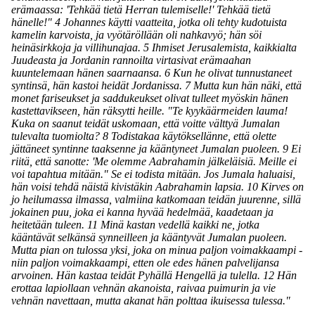
erämaassa: 'Tehkää tietä Herran tulemiselle!' Tehkää tietä
hänelle!" 4 Johannes käytti vaatteita, jotka oli tehty kudotuista
kamelin karvoista, ja vyötäröllään oli nahkavyö; hän söi
heinäsirkkoja ja villihunajaa. 5 Ihmiset Jerusalemista, kaikkialta
Juudeasta ja Jordanin rannoilta virtasivat erämaahan
kuuntelemaan hänen saarnaansa. 6 Kun he olivat tunnustaneet
syntinsä, hän kastoi heidät Jordanissa. 7 Mutta kun hän näki, että
monet fariseukset ja saddukeukset olivat tulleet myöskin hänen
kastettavikseen, hän räksytti heille. "Te kyykäärmeiden lauma!
Kuka on saanut teidät uskomaan, että voitte välttyä Jumalan
tulevalta tuomiolta? 8 Todistakaa käytöksellänne, että olette
jättäneet syntinne taaksenne ja kääntyneet Jumalan puoleen. 9 Ei
riitä, että sanotte: 'Me olemme Aabrahamin jälkeläisiä. Meille ei
voi tapahtua mitään." Se ei todista mitään. Jos Jumala haluaisi,
hän voisi tehdä näistä kivistäkin Aabrahamin lapsia. 10 Kirves on
jo heilumassa ilmassa, valmiina katkomaan teidän juurenne, sillä
jokainen puu, joka ei kanna hyvää hedelmää, kaadetaan ja
heitetään tuleen. 11 Minä kastan vedellä kaikki ne, jotka
kääntävät selkänsä synneilleen ja kääntyvät Jumalan puoleen.
Mutta pian on tulossa yksi, joka on minua paljon voimakkaampi -
niin paljon voimakkaampi, etten ole edes hänen palvelijansa
arvoinen. Hän kastaa teidät Pyhällä Hengellä ja tulella. 12 Hän
erottaa lapiollaan vehnän akanoista, raivaa puimurin ja vie
vehnän navettaan, mutta akanat hän polttaa ikuisessa tulessa."