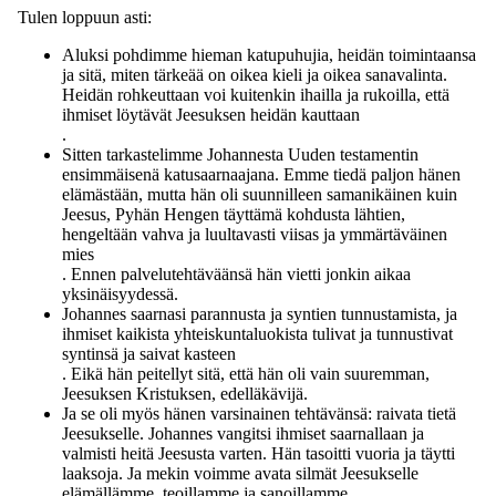
Tulen loppuun asti:
Aluksi pohdimme hieman katupuhujia, heidän toimintaansa
ja sitä, miten tärkeää on oikea kieli ja oikea sanavalinta.
Heidän rohkeuttaan voi kuitenkin ihailla ja rukoilla, että
ihmiset löytävät Jeesuksen heidän kauttaan
.
Sitten tarkastelimme Johannesta Uuden testamentin
ensimmäisenä katusaarnaajana. Emme tiedä paljon hänen
elämästään, mutta hän oli suunnilleen samanikäinen kuin
Jeesus, Pyhän Hengen täyttämä kohdusta lähtien,
hengeltään vahva ja luultavasti viisas ja ymmärtäväinen
mies
. Ennen palvelutehtäväänsä hän vietti jonkin aikaa
yksinäisyydessä.
Johannes saarnasi parannusta ja syntien tunnustamista, ja
ihmiset kaikista yhteiskuntaluokista tulivat ja tunnustivat
syntinsä ja saivat kasteen
. Eikä hän peitellyt sitä, että hän oli vain suuremman,
Jeesuksen Kristuksen, edelläkävijä.
Ja se oli myös hänen varsinainen tehtävänsä: raivata tietä
Jeesukselle. Johannes vangitsi ihmiset saarnallaan ja
valmisti heitä Jeesusta varten. Hän tasoitti vuoria ja täytti
laaksoja. Ja mekin voimme avata silmät Jeesukselle
elämällämme, teoillamme ja sanoillamme.