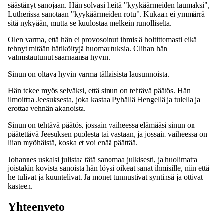
säästänyt sanojaan. Hän solvasi heitä "kyykäärmeiden laumaksi",
Lutherissa sanotaan "kyykäärmeiden rotu". Kukaan ei ymmärrä
sitä nykyään, mutta se kuulostaa melkein runolliselta.
Olen varma, että hän ei provosoinut ihmisiä holtittomasti eikä
tehnyt mitään hätiköityjä huomautuksia. Olihan hän
valmistautunut saarnaansa hyvin.
Sinun on oltava hyvin varma tällaisista lausunnoista.
Hän tekee myös selväksi, että sinun on tehtävä päätös. Hän
ilmoittaa Jeesuksesta, joka kastaa Pyhällä Hengellä ja tulella ja
erottaa vehnän akanoista.
Sinun on tehtävä päätös, jossain vaiheessa elämääsi sinun on
päätettävä Jeesuksen puolesta tai vastaan, ja jossain vaiheessa on
liian myöhäistä, koska et voi enää päättää.
Johannes uskalsi julistaa tätä sanomaa julkisesti, ja huolimatta
joistakin kovista sanoista hän löysi oikeat sanat ihmisille, niin että
he tulivat ja kuuntelivat. Ja monet tunnustivat syntinsä ja ottivat
kasteen.
Yhteenveto