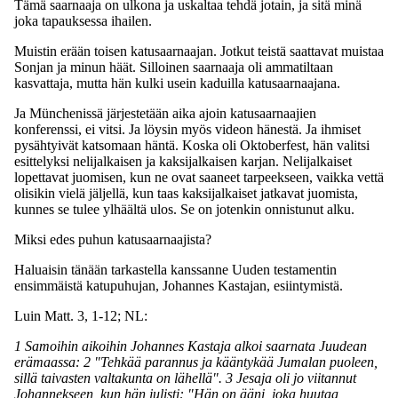
Tämä saarnaaja on ulkona ja uskaltaa tehdä jotain, ja sitä minä
joka tapauksessa ihailen.
Muistin erään toisen katusaarnaajan. Jotkut teistä saattavat muistaa
Sonjan ja minun häät. Silloinen saarnaaja oli ammatiltaan
kasvattaja, mutta hän kulki usein kaduilla katusaarnaajana.
Ja Münchenissä järjestetään aika ajoin katusaarnaajien
konferenssi, ei vitsi. Ja löysin myös videon hänestä. Ja ihmiset
pysähtyivät katsomaan häntä. Koska oli Oktoberfest, hän valitsi
esittelyksi nelijalkaisen ja kaksijalkaisen karjan. Nelijalkaiset
lopettavat juomisen, kun ne ovat saaneet tarpeekseen, vaikka vettä
olisikin vielä jäljellä, kun taas kaksijalkaiset jatkavat juomista,
kunnes se tulee ylhäältä ulos. Se on jotenkin onnistunut alku.
Miksi edes puhun katusaarnaajista?
Haluaisin tänään tarkastella kanssanne Uuden testamentin
ensimmäistä katupuhujan, Johannes Kastajan, esiintymistä.
Luin Matt. 3, 1-12; NL:
1 Samoihin aikoihin Johannes Kastaja alkoi saarnata Juudean
erämaassa: 2 "Tehkää parannus ja kääntykää Jumalan puoleen,
sillä taivasten valtakunta on lähellä". 3 Jesaja oli jo viitannut
Johannekseen, kun hän julisti: "Hän on ääni, joka huutaa