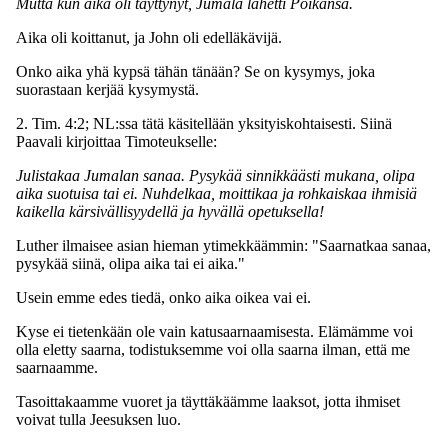
Mutta kun aika oli täyttynyt, Jumala lähetti Poikansa.
Aika oli koittanut, ja John oli edelläkävijä.
Onko aika yhä kypsä tähän tänään? Se on kysymys, joka
suorastaan kerjää kysymystä.
2. Tim. 4:2; NL:ssa tätä käsitellään yksityiskohtaisesti. Siinä
Paavali kirjoittaa Timoteukselle:
Julistakaa Jumalan sanaa. Pysykää sinnikkäästi mukana, olipa
aika suotuisa tai ei. Nuhdelkaa, moittikaa ja rohkaiskaa ihmisiä
kaikella kärsivällisyydellä ja hyvällä opetuksella!
Luther ilmaisee asian hieman ytimekkäämmin: "Saarnatkaa sanaa,
pysykää siinä, olipa aika tai ei aika."
Usein emme edes tiedä, onko aika oikea vai ei.
Kyse ei tietenkään ole vain katusaarnaamisesta. Elämämme voi
olla eletty saarna, todistuksemme voi olla saarna ilman, että me
saarnaamme.
Tasoittakaamme vuoret ja täyttäkäämme laaksot, jotta ihmiset
voivat tulla Jeesuksen luo.