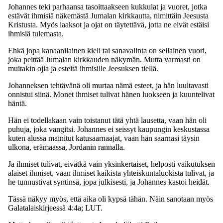
Johannes teki parhaansa tasoittaakseen kukkulat ja vuoret, jotka
estävät ihmisiä näkemästä Jumalan kirkkautta, nimittäin Jeesusta
Kristusta. Myös laaksot ja ojat on täytettävä, jotta ne eivät estäisi
ihmisiä tulemasta.
Ehkä jopa kanaanilainen kieli tai sanavalinta on sellainen vuori,
joka peittää Jumalan kirkkauden näkymän. Mutta varmasti on
muitakin ojia ja esteitä ihmisille Jeesuksen tiellä.
Johanneksen tehtävänä oli murtaa nämä esteet, ja hän luultavasti
onnistui siinä. Monet ihmiset tulivat hänen luokseen ja kuuntelivat
häntä.
Hän ei todellakaan vain toistanut tätä yhtä lausetta, vaan hän oli
puhuja, joka vangitsi. Johannes ei seissyt kaupungin keskustassa
kuten alussa mainitut katusaarnaajat, vaan hän saarnasi täysin
ulkona, erämaassa, Jordanin rannalla.
Ja ihmiset tulivat, eivätkä vain yksinkertaiset, helposti vaikutuksen
alaiset ihmiset, vaan ihmiset kaikista yhteiskuntaluokista tulivat, ja
he tunnustivat syntinsä, jopa julkisesti, ja Johannes kastoi heidät.
Tässä näkyy myös, että aika oli kypsä tähän. Näin sanotaan myös
Galatalaiskirjeessä 4:4a; LUT.