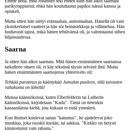
Emme tiedä, mitä Johannes teki ennen kuin hän alkoi saarnata
parikymppisenä; ehkä hän kouluttautui papiksi isänsä kanssa ja
opiskeli.
Mutta sitten hän siirtyi erämaahan, autiomaahan. Hänellä oli vain
yksinkertaiset vaatteet ja hän söi heinäsirkkoja ja villimehua. Hän
luultavasti tajusi, mikä hänen tehtävänsä oli, ja valmistautui siihen
hiljaisuudessa.
Saarna
Ja sitten hän alkoi saarnata. Mitä hänen ensimmäinen saarnansa
tarkalleen ottaen oli, ei käy tekstistä täysin selvästi ilmi. Mutta
hänen ensimmäisten saarnojensa yhteenveto oli:
Tehkää parannus ja kääntykää Jumalan puoleen, sillä taivasten
valtakunta on lähellä!
Muissa käännöksissä, kuten Elberfelderin tai Lutherin
käännöksissä, kirjoitetaan "Kadu". Tämä on tietenkin
kanaanilaista kieltä, jota kukaan ei enää ymmärrä.
Kun ihmiset kuulevat sanan "katumus", he ajattelevat joko
munkkia, joka ruoskii itseään, tai sakkoa. "Kirkko on tietysti
kiinnostunut vain rahasta."