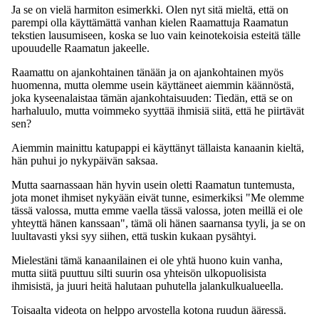
Ja se on vielä harmiton esimerkki. Olen nyt sitä mieltä, että on
parempi olla käyttämättä vanhan kielen Raamattuja Raamatun
tekstien lausumiseen, koska se luo vain keinotekoisia esteitä tälle
upouudelle Raamatun jakeelle.
Raamattu on ajankohtainen tänään ja on ajankohtainen myös
huomenna, mutta olemme usein käyttäneet aiemmin käännöstä,
joka kyseenalaistaa tämän ajankohtaisuuden: Tiedän, että se on
harhaluulo, mutta voimmeko syyttää ihmisiä siitä, että he piirtävät
sen?
Aiemmin mainittu katupappi ei käyttänyt tällaista kanaanin kieltä,
hän puhui jo nykypäivän saksaa.
Mutta saarnassaan hän hyvin usein oletti Raamatun tuntemusta,
jota monet ihmiset nykyään eivät tunne, esimerkiksi "Me olemme
tässä valossa, mutta emme vaella tässä valossa, joten meillä ei ole
yhteyttä hänen kanssaan", tämä oli hänen saarnansa tyyli, ja se on
luultavasti yksi syy siihen, että tuskin kukaan pysähtyi.
Mielestäni tämä kanaanilainen ei ole yhtä huono kuin vanha,
mutta siitä puuttuu silti suurin osa yhteisön ulkopuolisista
ihmisistä, ja juuri heitä halutaan puhutella jalankulkualueella.
Toisaalta videota on helppo arvostella kotona ruudun ääressä.