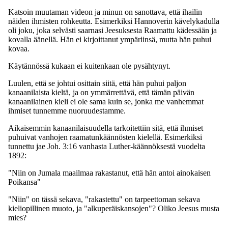
Katsoin muutaman videon ja minun on sanottava, että ihailin
näiden ihmisten rohkeutta. Esimerkiksi Hannoverin kävelykadulla
oli joku, joka selvästi saarnasi Jeesuksesta Raamattu kädessään ja
kovalla äänellä. Hän ei kirjoittanut ympäriinsä, mutta hän puhui
kovaa.
Käytännössä kukaan ei kuitenkaan ole pysähtynyt.
Luulen, että se johtui osittain siitä, että hän puhui paljon
kanaanilaista kieltä, ja on ymmärrettävä, että tämän päivän
kanaanilainen kieli ei ole sama kuin se, jonka me vanhemmat
ihmiset tunnemme nuoruudestamme.
Aikaisemmin kanaanilaisuudella tarkoitettiin sitä, että ihmiset
puhuivat vanhojen raamatunkäännösten kielellä. Esimerkiksi
tunnettu jae Joh. 3:16 vanhasta Luther-käännöksestä vuodelta
1892:
"Niin on Jumala maailmaa rakastanut, että hän antoi ainokaisen
Poikansa"
"Niin" on tässä sekava, "rakastettu" on tarpeettoman sekava
kieliopillinen muoto, ja "alkuperäiskansojen"? Oliko Jeesus musta
mies?