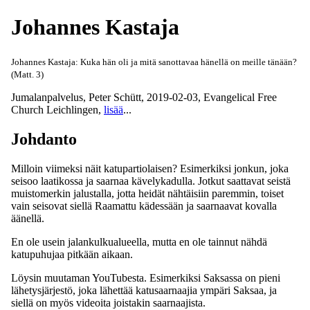
Johannes Kastaja
Johannes Kastaja: Kuka hän oli ja mitä sanottavaa hänellä on meille tänään?
(Matt. 3)
Jumalanpalvelus
,
Peter Schütt
,
2019-02-03
,
Evangelical Free
Church Leichlingen
,
lisää
...
Johdanto
Milloin viimeksi näit katupartiolaisen? Esimerkiksi jonkun, joka
seisoo laatikossa ja saarnaa kävelykadulla. Jotkut saattavat seistä
muistomerkin jalustalla, jotta heidät nähtäisiin paremmin, toiset
vain seisovat siellä Raamattu kädessään ja saarnaavat kovalla
äänellä.
En ole usein jalankulkualueella, mutta en ole tainnut nähdä
katupuhujaa pitkään aikaan.
Löysin muutaman YouTubesta. Esimerkiksi Saksassa on pieni
lähetysjärjestö, joka lähettää katusaarnaajia ympäri Saksaa, ja
siellä on myös videoita joistakin saarnaajista.