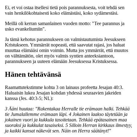
Ei, et voi ostaa itsellesi tietä pois parannuksesta, voit tehdä sen
vain henkilökohtaisesti koko elämästäsi, koko sydämestäsi.
Meillä oli kerran samanlainen vuoden motto: "Tee parannus ja
usko evankeliumiin".
Ja tämä kehotus parannukseen on valmistautumista Jeesukseen
Kristukseen. Ymmärrät nopeasti, että saavutat rajasi, jos haluat
muuttaa elämääsi omin voimin. Mutta jos ymmärrät, että muutos
on välttämätön, olet myös valmis syntien anteeksiantoon,
parannukseen ja uuteen elämään Jeesuksessa Kristuksessa.
Hänen tehtävänsä
Raamattutekstimme kohta 3 on lainaus profeetta Jesajan 40:3.
Haluaisin lukea Jesajan kohdan yhdessä seuraavien jakeiden
kanssa (Jes. 40:3-5; NL):
3 Ääni huutaa: "Rakentakaa Herralle tie erämaan halki. Tehkää
tie Jumalallemme erämaan läpi. 4 Jokainen laakso täytetään ja
jokainen vuori ja kukkula tasoitetaan. Tehkää epätasainen maa
suoraksi ja kukkulat tasaiseksi. 5 Silloin Herran kirkkaus ilmestyy,
ja kaikki kansat näkevät sen. Näin on Herra säätänyt!"