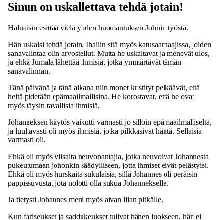
Sinun on uskallettava tehdä jotain!
Haluaisin esittää vielä yhden huomautuksen Johnin työstä.
Hän uskalsi tehdä jotain. Ihailin sitä myös katusaarnaajissa, joiden
sanavalintaa olin arvostellut. Mutta he uskaltavat ja menevät ulos,
ja ehkä Jumala lähettää ihmisiä, jotka ymmärtävät tämän
sanavalinnan.
Tänä päivänä ja tänä aikana niin monet kristityt pelkäävät, että
heitä pidetään epämaailmallisina. He korostavat, että he ovat
myös täysin tavallisia ihmisiä.
Johanneksen käytös vaikutti varmasti jo silloin epämaailmalliselta,
ja luultavasti oli myös ihmisiä, jotka pilkkasivat häntä. Sellaisia
varmasti oli.
Ehkä oli myös viisaita neuvonantajia, jotka neuvoivat Johannesta
pukeutumaan johonkin säädylliseen, jotta ihmiset eivät pelästyisi.
Ehkä oli myös hurskaita sukulaisia, sillä Johannes oli peräisin
pappissuvusta, jota nolotti olla sukua Johannekselle.
Ja tietysti Johannes meni myös aivan liian pitkälle.
Kun fariseukset ja saddukeukset tulivat hänen luokseen, hän ei