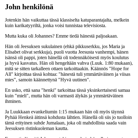
John henkilönä
Jotenkin hän vaikuttaa tässä klassiselta katuparantajalta, melkein
kuin karikatyyriltä, jonka voisi tunnistaa televisiosta.
Mutta kuka oli Johannes? Emme tiedä hänestä paljoakaan.
Hän oli Jeesuksen sukulainen (ehkä pikkuserkku, jos Maria ja
Elisabet olivat serkkuja), puoli vuotta Jeesusta vanhempi, hänen
isänsä oli pappi, joten hänellä oli todennäköisesti myös koulutus
ja hyvä kasvatus. Hän oli hengeltään vahva (Luuk. 1:80 mukaan),
mitä se sitten tarkalleen ottaen tarkoittaakin. Käännös "Hope for
All" kirjoittaa tässä kohtaa: "hänestä tuli ymmärtäväinen ja viisas
mies", samoin käännettynä "Hyvä uutinen".
En usko, että sana "henki" tarkoittaa tässä yksinkertaisesti samaa
kuin "mieli", mutta hän oli varmasti älykäs ja ymmärtäväinen
ihminen.
Ja Luukkaan evankeliumin 1:15 mukaan hän oli myös täynnä
Pyhää Henkeä äitinsä kohdusta lähtien. Hänellä oli siis jo tuolloin
tämä erityinen suhde Jumalaan, joka oli mahdollista saada vain
Jeesuksen ristinkuoleman kautta.